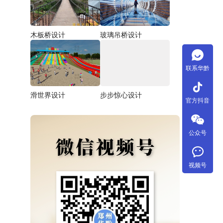
木板桥设计
玻璃吊桥设计
联系华黔
tiktok
滑世界设计
步步惊心设计
官方抖音
公众号
视频号