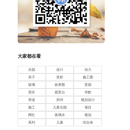
大家都在看
乐园
设计
动力
亲子
赏析
施工图
玻璃
效果图
景观
景区
观景台
华黔
滑道
郑州
规划设计
施工
儿童乐园
项目
网红
玻璃水
规划
系列
儿童
综合体