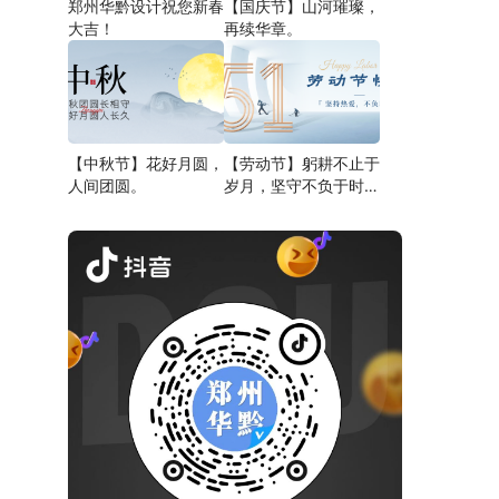
郑州华黔设计祝您新春
【国庆节】山河璀璨，
大吉！
再续华章。
【中秋节】花好月圆，
【劳动节】躬耕不止于
人间团圆。
岁月，坚守不负于时
代。