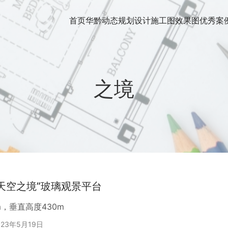
首页
华黔动态
规划设计
施工图
效果图
优秀案
之境
天空之境”玻璃观景平台
m，垂直高度430m
023年5月19日