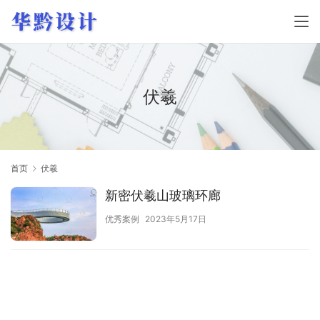
伏羲
首页
伏羲
新密伏羲山玻璃环廊
优秀案例
2023年5月17日