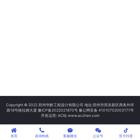
Copyright © 2022 郑州华黔工程设计有限公司 地址:郑州市郑东新区商务外环
路18号格拉姆大厦
豫ICP备2022021870号
豫公网安备 41010702003171号
开发运营: AC站 www.aczhan.com
tiktok
首页
咨询热线
客服微信
公众号
官方抖音