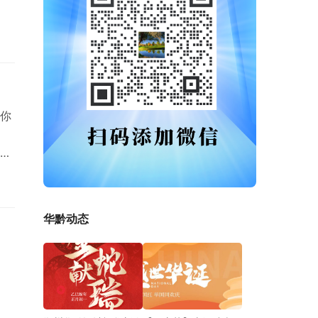
你
交
华黔动态