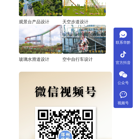
观景台产品设计
天空步道设计
联系华黔
tiktok
玻璃水滑道设计
空中自行车设计
官方抖音
公众号
视频号