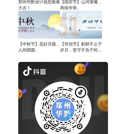
郑州华黔设计祝您新春
【国庆节】山河璀璨，
大吉！
再续华章。
【中秋节】花好月圆，
【劳动节】躬耕不止于
人间团圆。
岁月，坚守不负于时
代。