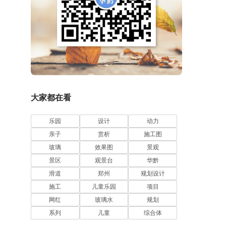
大家都在看
乐园
设计
动力
亲子
赏析
施工图
玻璃
效果图
景观
景区
观景台
华黔
滑道
郑州
规划设计
施工
儿童乐园
项目
网红
玻璃水
规划
系列
儿童
综合体