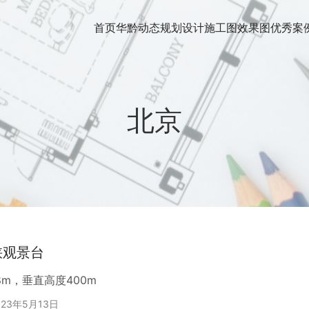
首页
华黔动态
规划设计
施工图
效果图
优秀案
北京
峡观景台
8m，垂直高度400m
023年5月13日