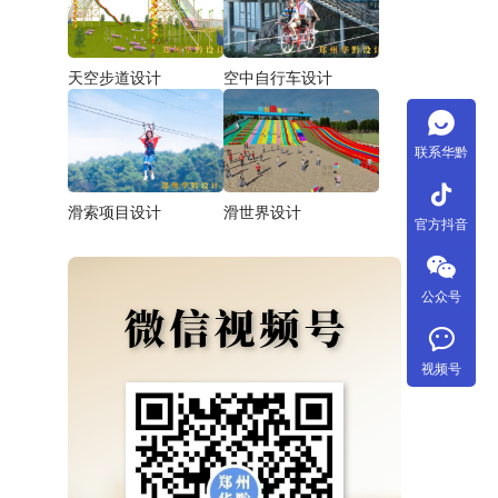
天空步道设计
空中自行车设计
联系华黔
tiktok
滑索项目设计
滑世界设计
官方抖音
公众号
视频号