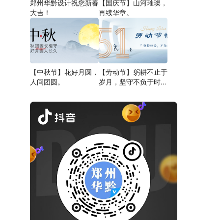
郑州华黔设计祝您新春
【国庆节】山河璀璨，
大吉！
再续华章。
【中秋节】花好月圆，
【劳动节】躬耕不止于
人间团圆。
岁月，坚守不负于时
代。