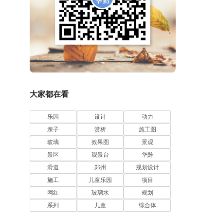
大家都在看
乐园
设计
动力
亲子
赏析
施工图
玻璃
效果图
景观
景区
观景台
华黔
滑道
郑州
规划设计
施工
儿童乐园
项目
网红
玻璃水
规划
系列
儿童
综合体