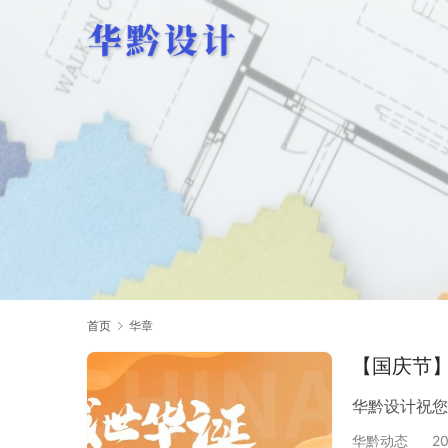
首页
华章
【国庆节
华黔设计祝您
华黔动态
2