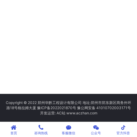
Copyright © 2022 郑州华黔工程设计有限公司 地址:郑州市郑东新区商务外环
路18号格拉姆大厦
豫ICP备2022021870号
豫公网安备 41010702003171号
开发运营: AC站 www.aczhan.com
tiktok
首页
咨询热线
客服微信
公众号
官方抖音