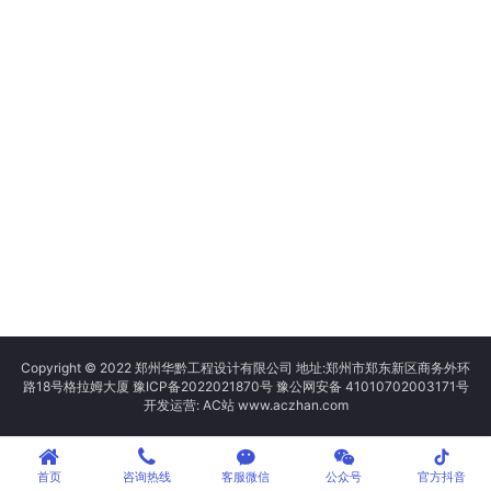
Copyright © 2022 郑州华黔工程设计有限公司 地址:郑州市郑东新区商务外环
路18号格拉姆大厦
豫ICP备2022021870号
豫公网安备 41010702003171号
开发运营: AC站 www.aczhan.com
tiktok
首页
咨询热线
客服微信
公众号
官方抖音