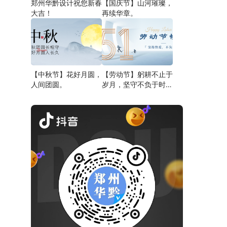
郑州华黔设计祝您新春
【国庆节】山河璀璨，
大吉！
再续华章。
【中秋节】花好月圆，
【劳动节】躬耕不止于
人间团圆。
岁月，坚守不负于时
代。