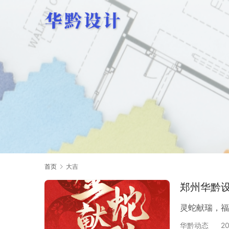
首页
大吉
郑州华黔
灵蛇献瑞，福
华黔动态
2