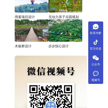
滑索项目设计
无动力亲子乐园规划
联系华黔
tiktok
木板桥设计
步步惊心设计
官方抖音
公众号
视频号