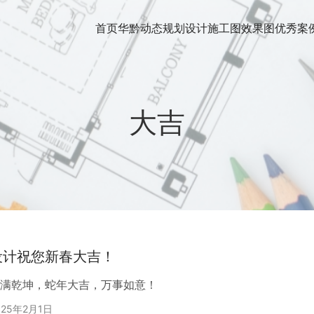
首页
华黔动态
规划设计
施工图
效果图
优秀案
大吉
设计祝您新春大吉！
满乾坤，蛇年大吉，万事如意！
025年2月1日