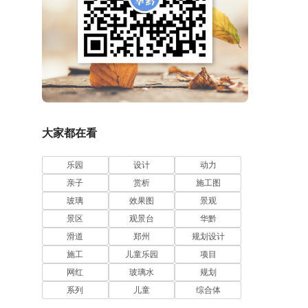
大家都在看
乐园
设计
动力
亲子
赏析
施工图
玻璃
效果图
景观
景区
观景台
华黔
滑道
郑州
规划设计
施工
儿童乐园
项目
网红
玻璃水
规划
系列
儿童
综合体