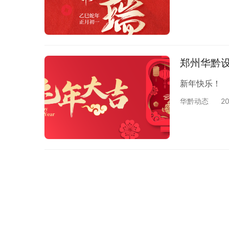
郑州华黔
新年快乐！
华黔动态
2