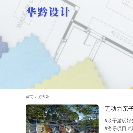
首页
好去处
无动力亲
#亲子游玩好
#游乐项目 