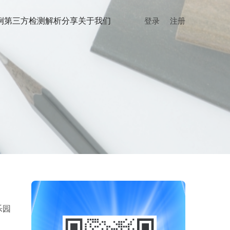
例
第三方检测
解析分享
关于我们
登录
注册
乐园