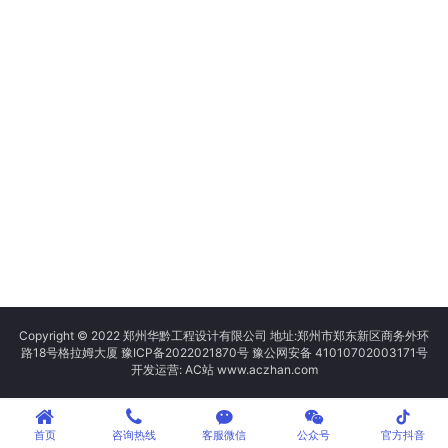
Copyright © 2022 郑州华黔工程设计有限公司 地址:郑州市郑东新区商务外环
路18号格拉姆大厦
豫ICP备2022021870号
豫公网安备 41010702003171号
开发运营: AC站 www.aczhan.com
tiktok
首页
咨询热线
客服微信
公众号
官方抖音