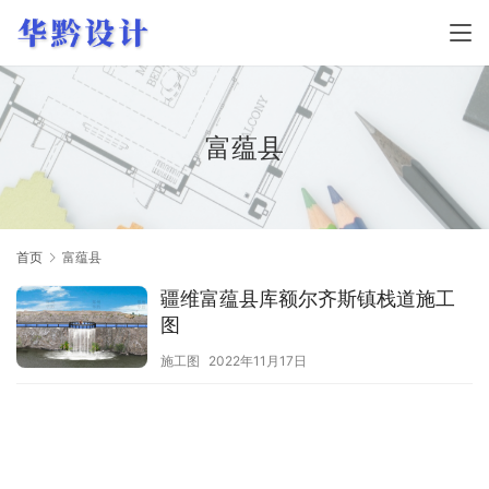
富蕴县
首页
富蕴县
疆维富蕴县库额尔齐斯镇栈道施工
图
施工图
2022年11月17日