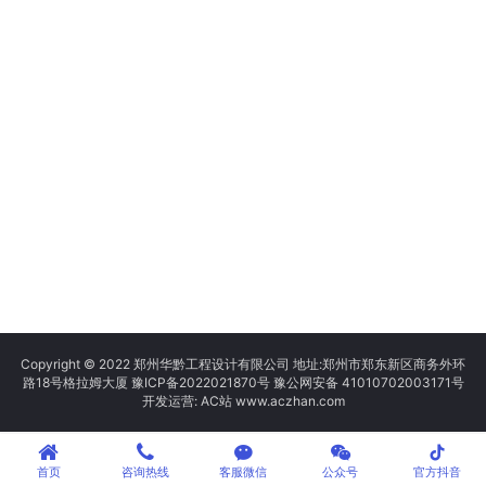
Copyright © 2022 郑州华黔工程设计有限公司 地址:郑州市郑东新区商务外环
路18号格拉姆大厦
豫ICP备2022021870号
豫公网安备 41010702003171号
开发运营: AC站 www.aczhan.com
tiktok
首页
咨询热线
客服微信
公众号
官方抖音