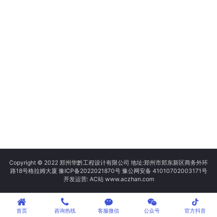
Copyright © 2022 郑州华黔工程设计有限公司 地址:郑州市郑东新区商务外环
路18号格拉姆大厦
豫ICP备2022021870号
豫公网安备 41010702003171号
开发运营: AC站 www.aczhan.com
tiktok
首页
咨询热线
客服微信
公众号
官方抖音