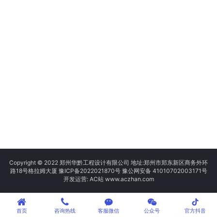
Copyright © 2022 郑州华黔工程设计有限公司 地址:郑州市郑东新区商务外环
路18号格拉姆大厦
豫ICP备2022021870号
豫公网安备 41010702003171号
开发运营: AC站 www.aczhan.com
tiktok
首页
咨询热线
客服微信
公众号
官方抖音