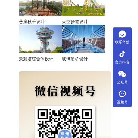
悬崖秋千设计
天空步道设计
联系华黔
tiktok
景观塔综合体设计
玻璃吊桥设计
官方抖音
公众号
视频号