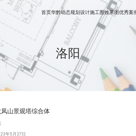
首页
华黔动态
规划设计
施工图
效果图
优秀案
洛阳
龙凤山景观塔综合体
米
023年5月27日