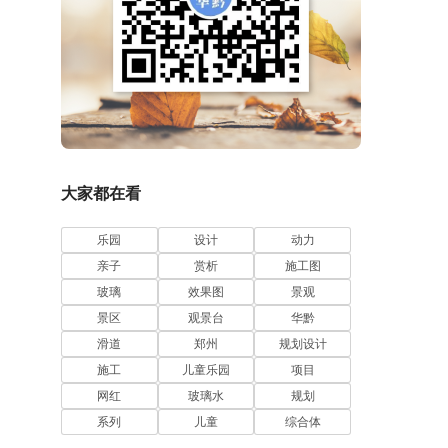
大家都在看
乐园
设计
动力
亲子
赏析
施工图
玻璃
效果图
景观
景区
观景台
华黔
滑道
郑州
规划设计
施工
儿童乐园
项目
网红
玻璃水
规划
系列
儿童
综合体