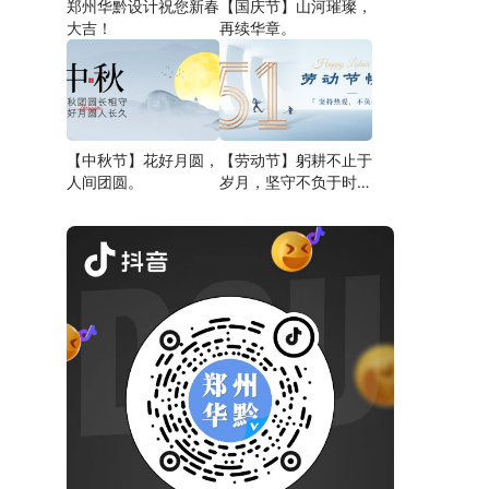
郑州华黔设计祝您新春
【国庆节】山河璀璨，
大吉！
再续华章。
【中秋节】花好月圆，
【劳动节】躬耕不止于
人间团圆。
岁月，坚守不负于时
代。