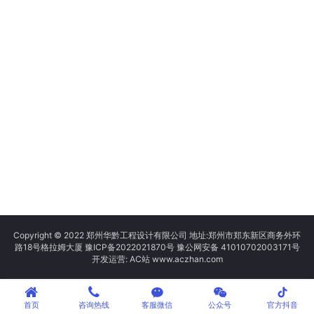
Copyright © 2022 郑州华黔工程设计有限公司 地址:郑州市郑东新区商务外环
路18号格拉姆大厦
豫ICP备2022021870号
豫公网安备 41010702003171号
开发运营: AC站 www.aczhan.com
tiktok
首页
咨询热线
客服微信
公众号
官方抖音