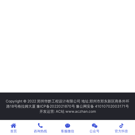
Copyright © 2022 郑州华黔工程设计有限公司 地址:郑州市郑东新区商务外环
路18号格拉姆大厦
豫ICP备2022021870号
豫公网安备 41010702003171号
开发运营: AC站 www.aczhan.com
tiktok
首页
咨询热线
客服微信
公众号
官方抖音