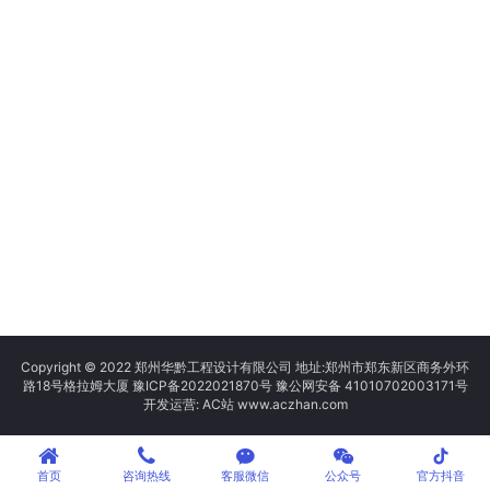
Copyright © 2022 郑州华黔工程设计有限公司 地址:郑州市郑东新区商务外环
路18号格拉姆大厦
豫ICP备2022021870号
豫公网安备 41010702003171号
开发运营: AC站 www.aczhan.com
tiktok
首页
咨询热线
客服微信
公众号
官方抖音