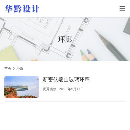
环廊
首页
环廊
新密伏羲山玻璃环廊
优秀案例
2023年5月17日