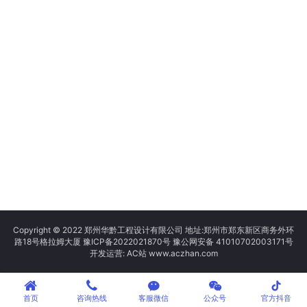
Copyright © 2022 郑州华黔工程设计有限公司 地址:郑州市郑东新区商务外环
路18号格拉姆大厦
豫ICP备2022021870号
豫公网安备 41010702003171号
开发运营: AC站 www.aczhan.com
tiktok
首页
咨询热线
客服微信
公众号
官方抖音