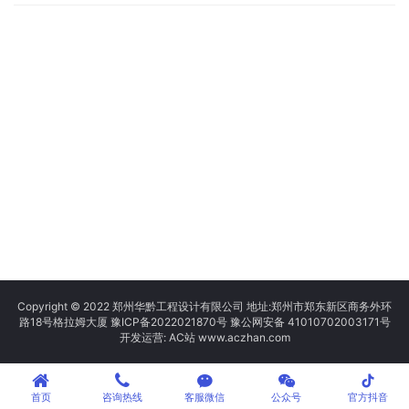
Copyright © 2022 郑州华黔工程设计有限公司 地址:郑州市郑东新区商务外环
路18号格拉姆大厦
豫ICP备2022021870号
豫公网安备 41010702003171号
开发运营: AC站 www.aczhan.com
tiktok
首页
咨询热线
客服微信
公众号
官方抖音