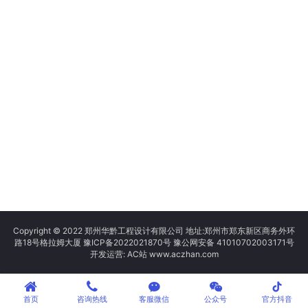
Copyright © 2022 郑州华黔工程设计有限公司 地址:郑州市郑东新区商务外环
路18号格拉姆大厦
豫ICP备2022021870号
豫公网安备 41010702003171号
开发运营: AC站 www.aczhan.com
tiktok
首页
咨询热线
客服微信
公众号
官方抖音