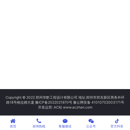
Copyright © 2022 郑州华黔工程设计有限公司 地址:郑州市郑东新区商务外环
路18号格拉姆大厦
豫ICP备2022021870号
豫公网安备 41010702003171号
开发运营: AC站 www.aczhan.com
tiktok
首页
咨询热线
客服微信
公众号
官方抖音