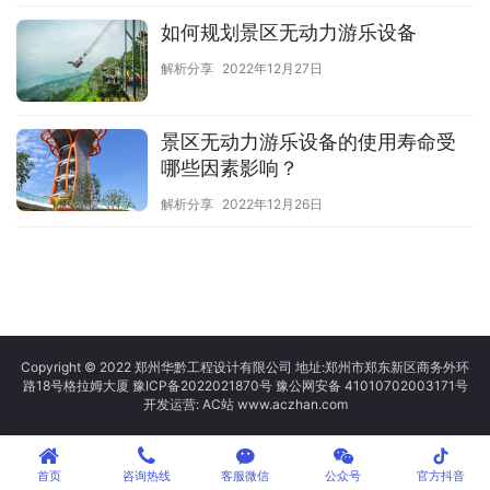
如何规划景区无动力游乐设备
解析分享
2022年12月27日
景区无动力游乐设备的使用寿命受
哪些因素影响？
解析分享
2022年12月26日
Copyright © 2022 郑州华黔工程设计有限公司 地址:郑州市郑东新区商务外环
路18号格拉姆大厦
豫ICP备2022021870号
豫公网安备 41010702003171号
开发运营: AC站 www.aczhan.com
tiktok
首页
咨询热线
客服微信
公众号
官方抖音