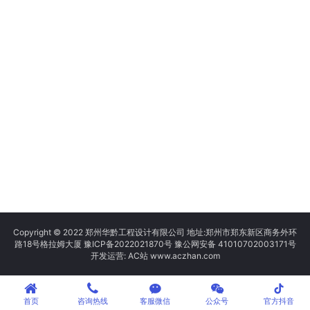
Copyright © 2022 郑州华黔工程设计有限公司 地址:郑州市郑东新区商务外环
路18号格拉姆大厦
豫ICP备2022021870号
豫公网安备 41010702003171号
开发运营: AC站 www.aczhan.com
tiktok
首页
咨询热线
客服微信
公众号
官方抖音