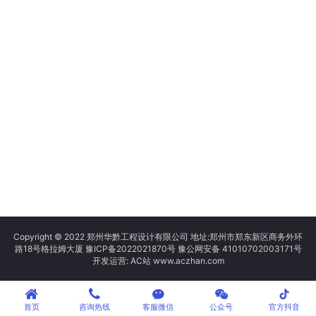
Copyright © 2022 郑州华黔工程设计有限公司 地址:郑州市郑东新区商务外环
路18号格拉姆大厦
豫ICP备2022021870号
豫公网安备 41010702003171号
开发运营: AC站 www.aczhan.com
tiktok
首页
咨询热线
客服微信
公众号
官方抖音