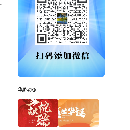
初
避
华黔动态