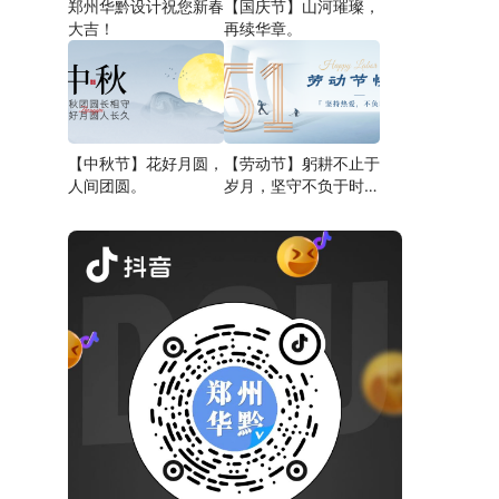
郑州华黔设计祝您新春
【国庆节】山河璀璨，
大吉！
再续华章。
【中秋节】花好月圆，
【劳动节】躬耕不止于
人间团圆。
岁月，坚守不负于时
代。