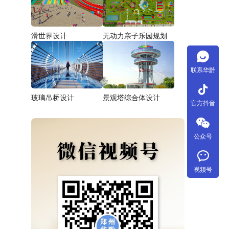
滑世界设计
无动力亲子乐园规划
联系华黔
tiktok
玻璃吊桥设计
景观塔综合体设计
官方抖音
公众号
视频号