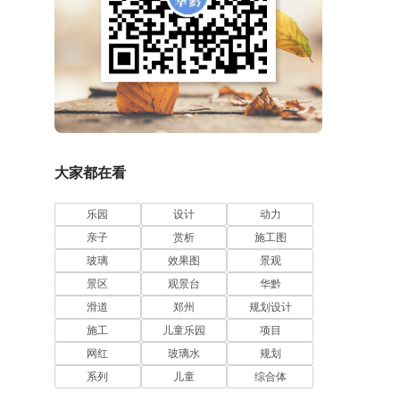
大家都在看
乐园
设计
动力
亲子
赏析
施工图
玻璃
效果图
景观
景区
观景台
华黔
滑道
郑州
规划设计
施工
儿童乐园
项目
网红
玻璃水
规划
系列
儿童
综合体