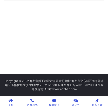
Copyright © 2022 郑州华黔工程设计有限公司 地址:郑州市郑东新区商务外环
路18号格拉姆大厦
豫ICP备2022021870号
豫公网安备 41010702003171号
开发运营: AC站 www.aczhan.com
tiktok
首页
咨询热线
客服微信
公众号
官方抖音