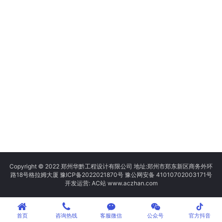
Copyright © 2022 郑州华黔工程设计有限公司 地址:郑州市郑东新区商务外环
路18号格拉姆大厦
豫ICP备2022021870号
豫公网安备 41010702003171号
开发运营: AC站 www.aczhan.com
tiktok
首页
咨询热线
客服微信
公众号
官方抖音