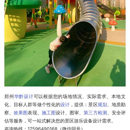
郑州
华黔设计
可以根据您的场地情况、实际需求、本地文
化、目标人群等做个性化的
设计
，提供：景区
规划
、地质勘
察、
效果图
表现、
施工图
设计、图审、
第三方检测
、安全评
估等服务，可一站式解决您的景区游乐设备设计需求。
咨询热线：17596490168（微信同号）。