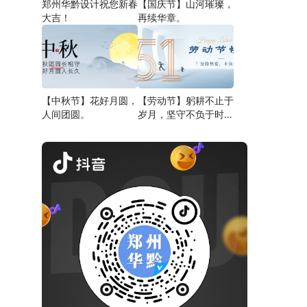
郑州华黔设计祝您新春
【国庆节】山河璀璨，
大吉！
再续华章。
【中秋节】花好月圆，
【劳动节】躬耕不止于
人间团圆。
岁月，坚守不负于时
代。