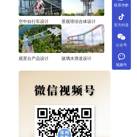
联系华黔
tiktok
空中自行车设计
景观塔综合体设计
官方抖音
公众号
观景台产品设计
玻璃水滑道设计
视频号