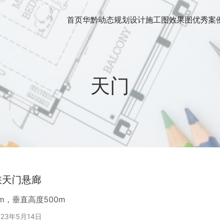
首页
华黔动态
规划设计
施工图
效果图
优秀案
天门
峡天门悬廊
m，垂直高度500m
023年5月14日