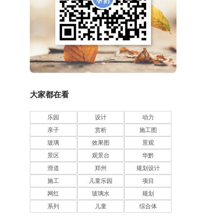
大家都在看
乐园
设计
动力
亲子
赏析
施工图
玻璃
效果图
景观
景区
观景台
华黔
滑道
郑州
规划设计
施工
儿童乐园
项目
网红
玻璃水
规划
系列
儿童
综合体