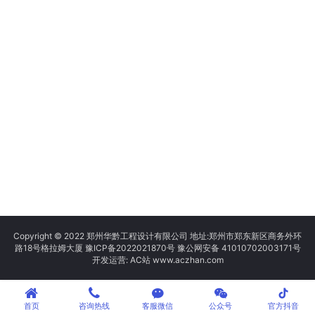
Copyright © 2022 郑州华黔工程设计有限公司 地址:郑州市郑东新区商务外环
路18号格拉姆大厦
豫ICP备2022021870号
豫公网安备 41010702003171号
开发运营: AC站 www.aczhan.com
tiktok
首页
咨询热线
客服微信
公众号
官方抖音