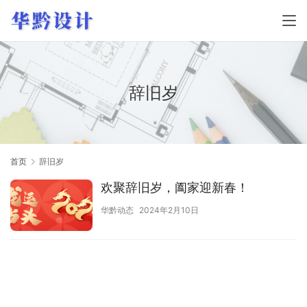
辞旧岁
首页
辞旧岁
欢聚辞旧岁，阖家迎新春！
华黔动态
2024年2月10日