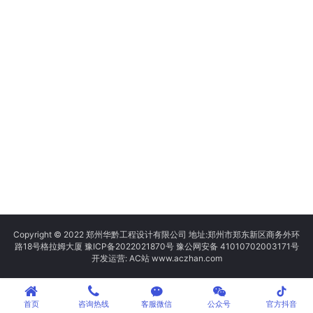
Copyright © 2022 郑州华黔工程设计有限公司 地址:郑州市郑东新区商务外环
路18号格拉姆大厦
豫ICP备2022021870号
豫公网安备 41010702003171号
开发运营: AC站 www.aczhan.com
tiktok
首页
咨询热线
客服微信
公众号
官方抖音