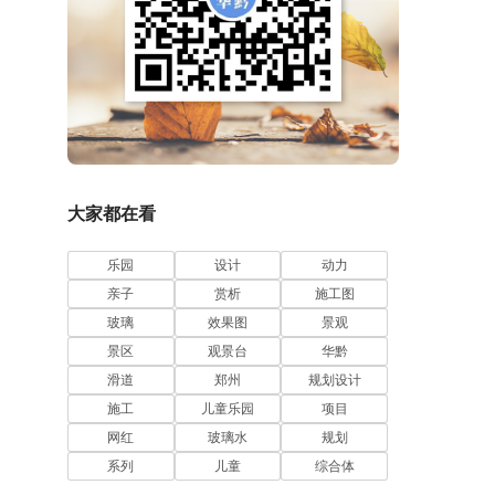
大家都在看
乐园
设计
动力
亲子
赏析
施工图
玻璃
效果图
景观
景区
观景台
华黔
滑道
郑州
规划设计
施工
儿童乐园
项目
网红
玻璃水
规划
系列
儿童
综合体