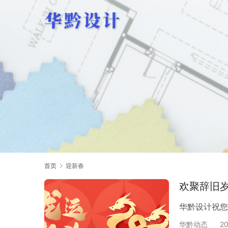
首页
迎新春
欢聚辞旧
华黔设计祝您
华黔动态
2