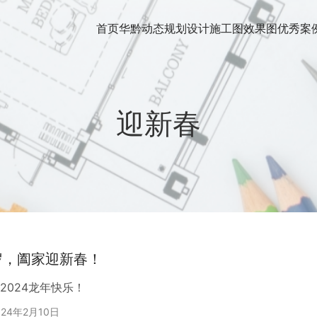
首页
华黔动态
规划设计
施工图
效果图
优秀案
迎新春
岁，阖家迎新春！
2024龙年快乐！
024年2月10日