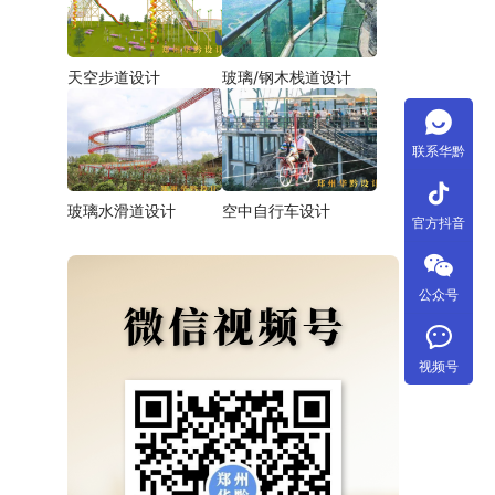
天空步道设计
玻璃/钢木栈道设计
联系华黔
tiktok
玻璃水滑道设计
空中自行车设计
官方抖音
公众号
视频号