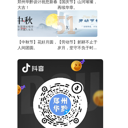
郑州华黔设计祝您新春
【国庆节】山河璀璨，
大吉！
再续华章。
【中秋节】花好月圆，
【劳动节】躬耕不止于
人间团圆。
岁月，坚守不负于时
代。