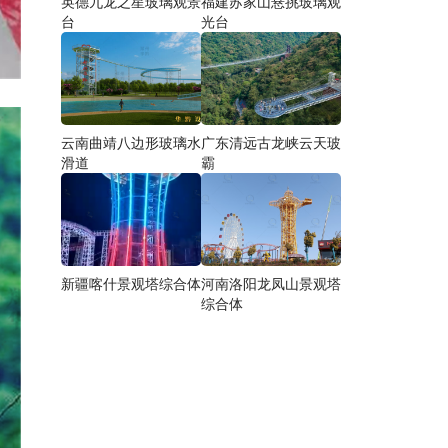
英德九龙之星玻璃观景
福建苏家山悬挑玻璃观
台
光台
云南曲靖八边形玻璃水
广东清远古龙峡云天玻
滑道
霸
新疆喀什景观塔综合体
河南洛阳龙凤山景观塔
综合体