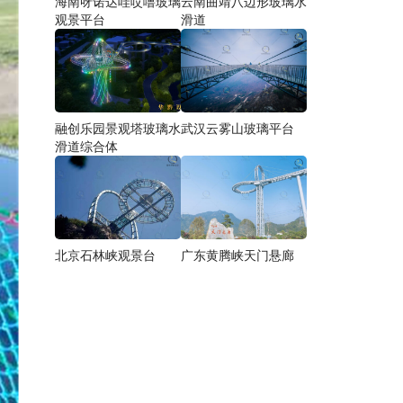
海南呀诺达哇哎噜玻璃
云南曲靖八边形玻璃水
观景平台
滑道
融创乐园景观塔玻璃水
武汉云雾山玻璃平台
滑道综合体
北京石林峡观景台
广东黄腾峡天门悬廊