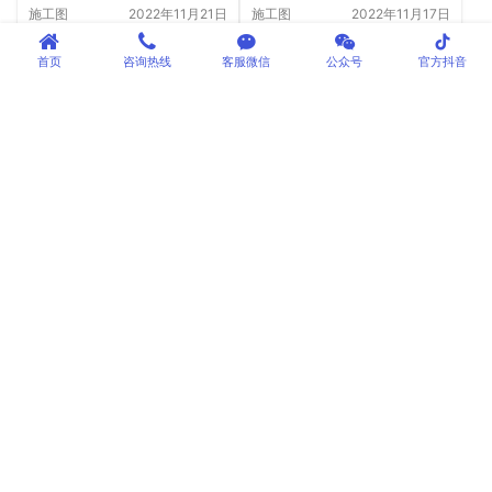
施工图
2022年11月21日
施工图
2022年11月17日
tiktok
首页
咨询热线
客服微信
公众号
官方抖音
江苏省淮安市龙文国际赛
景观塔设计与施工系列
车场玻璃水滑道施工图
三：基础的施工及注意事
项
施工图
2022年11月18日
解析分享
2022年11月11日
景观塔设计与施工系列
广西省桂平市西山景区森
六：景观塔平台设计及施
林小火车施工图