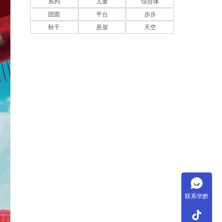
系列
儿童
综合体
团圆
平台
步步
秋千
悬崖
天空
联系华黔
tiktok