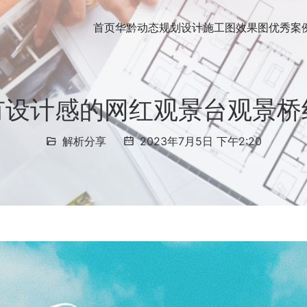
首页
华黔动态
规划设计
施工图
效果图
优秀案
有设计感的网红观景台观景桥
解析分享
2023年7月5日 下午2:20