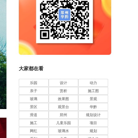
大家都在看
乐园
设计
动力
亲子
赏析
施工图
玻璃
效果图
景观
景区
观景台
华黔
滑道
郑州
规划设计
施工
儿童乐园
项目
网红
玻璃水
规划