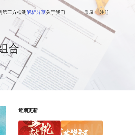
例
第三方检测
解析分享
关于我们
登录
注册
组合
近期更新