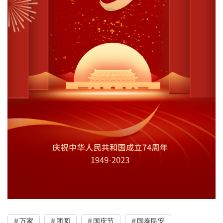
万家
团圆
国庆节
国泰民安