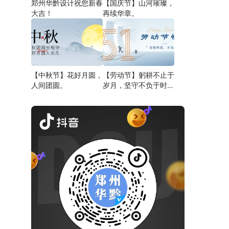
郑州华黔设计祝您新春
【国庆节】山河璀璨，
大吉！
再续华章。
【中秋节】花好月圆，
【劳动节】躬耕不止于
人间团圆。
岁月，坚守不负于时
代。