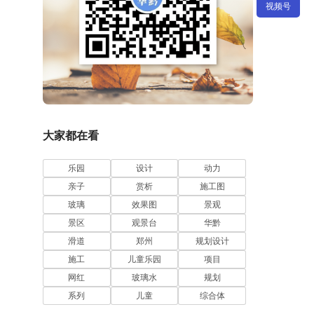
视频号
大家都在看
乐园
设计
动力
亲子
赏析
施工图
玻璃
效果图
景观
景区
观景台
华黔
滑道
郑州
规划设计
施工
儿童乐园
项目
网红
玻璃水
规划
系列
儿童
综合体