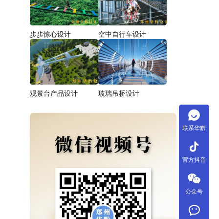
步步惊心设计
空中自行车设计
观景台产品设计
玻璃吊桥设计
联系华黔
tiktok
官方抖音
公众号