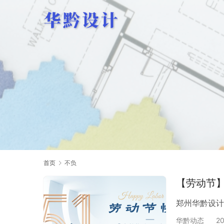
首页
不负
【劳动节
郑州华黔设计
华黔动态
2