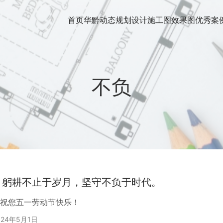
首页
华黔动态
规划设计
施工图
效果图
优秀案
不负
】躬耕不止于岁月，坚守不负于时代。
祝您五一劳动节快乐！
024年5月1日