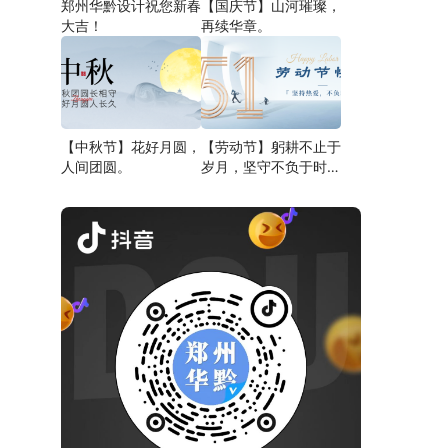
郑州华黔设计祝您新春
【国庆节】山河璀璨，
大吉！
再续华章。
【中秋节】花好月圆，
【劳动节】躬耕不止于
人间团圆。
岁月，坚守不负于时
代。