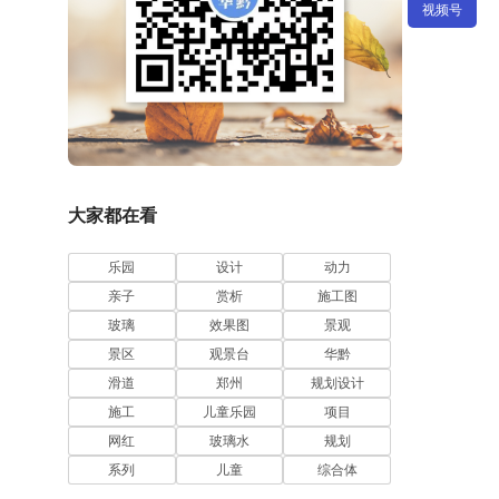
视频号
大家都在看
乐园
设计
动力
亲子
赏析
施工图
玻璃
效果图
景观
景区
观景台
华黔
滑道
郑州
规划设计
施工
儿童乐园
项目
网红
玻璃水
规划
系列
儿童
综合体