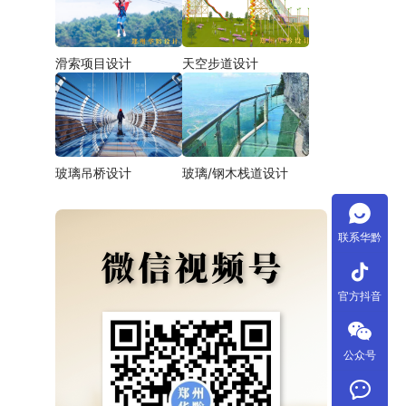
滑索项目设计
天空步道设计
玻璃吊桥设计
玻璃/钢木栈道设计
联系华黔
tiktok
官方抖音
公众号