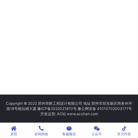
Copyright © 2022 郑州华黔工程设计有限公司 地址:郑州市郑东新区商务外环
路18号格拉姆大厦
豫ICP备2022021870号
豫公网安备 41010702003171号
开发运营: AC站 www.aczhan.com
tiktok
首页
咨询热线
客服微信
公众号
官方抖音