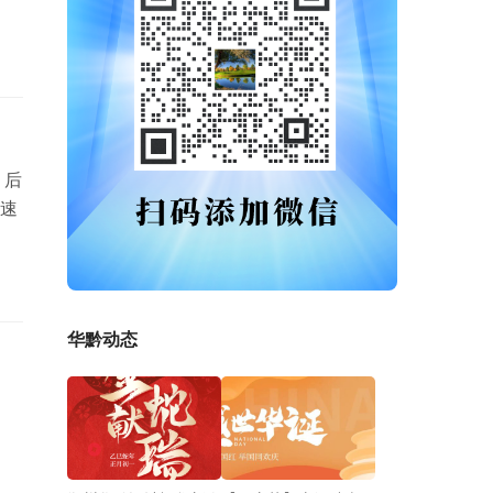
。后
速
华黔动态