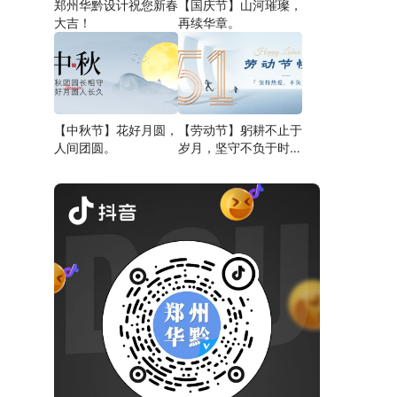
郑州华黔设计祝您新春
【国庆节】山河璀璨，
大吉！
再续华章。
【中秋节】花好月圆，
【劳动节】躬耕不止于
人间团圆。
岁月，坚守不负于时
代。