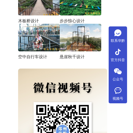
木板桥设计
步步惊心设计
联系华黔
tiktok
空中自行车设计
悬崖秋千设计
官方抖音
公众号
视频号