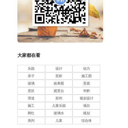
大家都在看
乐园
设计
动力
亲子
赏析
施工图
玻璃
效果图
景观
景区
观景台
华黔
滑道
郑州
规划设计
施工
儿童乐园
项目
网红
玻璃水
规划
系列
儿童
综合体