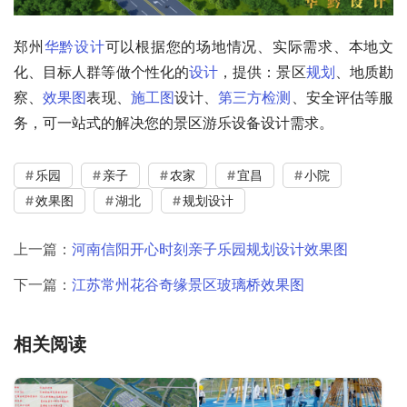
郑州
华黔设计
可以根据您的场地情况、实际需求、本地文
化、目标人群等做个性化的
设计
，提供：景区
规划
、地质勘
察、
效果图
表现、
施工图
设计、
第三方检测
、安全评估等服
务，可一站式的解决您的景区游乐设备设计需求。
乐园
亲子
农家
宜昌
小院
效果图
湖北
规划设计
上一篇：
河南信阳开心时刻亲子乐园规划设计效果图
下一篇：
江苏常州花⾕奇缘景区玻璃桥效果图
相关阅读