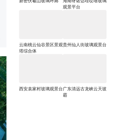
新密伏羲山玻璃环廊
海南呀诺达哇哎噜玻璃
观景平台
云南桃云仙谷景区景观
贵州仙人街玻璃观景台
塔综合体
西安袁家村玻璃观景台
广东清远古龙峡云天玻
霸