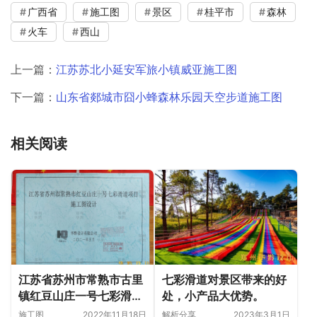
广西省
施工图
景区
桂平市
森林
火车
西山
上一篇：
江苏苏北小延安军旅小镇威亚施工图
下一篇：
山东省郯城市囧小蜂森林乐园天空步道施工图
相关阅读
江苏省苏州市常熟市古里
七彩滑道对景区带来的好
镇红豆山庄一号七彩滑道
处，小产品大优势。
施工图
施工图
2022年11月18日
解析分享
2023年3月1日