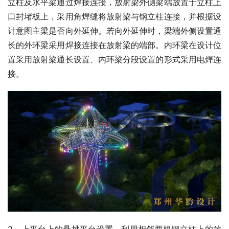
立柱及水平梁通过焊接连接，放射梁外侧梁端放置于立柱上
口封堵板上，采用角焊缝将放射梁与钢立柱连接，并根据设
计意图主梁是否向外延伸。若向外延伸时，梁端外侧设置通
长的外环梁采用焊接连接在放射梁的端部。内环梁在设计位
置采用放射梁通长设置、内环梁分段设置的形式采用电焊连
接。