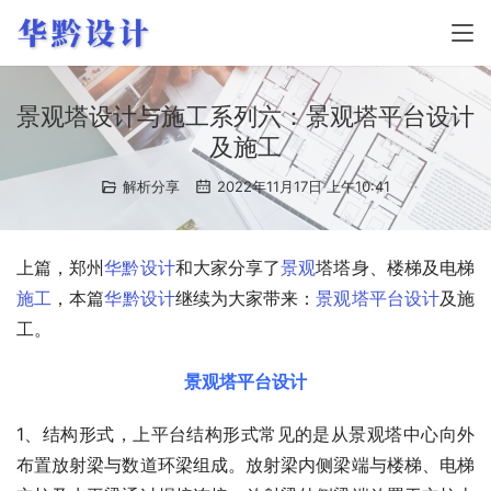
景观塔设计与施工系列六：景观塔平台设计
及施工
解析分享
2022年11月17日 上午10:41
上篇，郑州
华黔
设计
和大家分享了
景观
塔塔身、楼梯及电梯
施工
，本篇
华黔设计
继续为大家带来：
景观塔
平台
设计
及施
工。
景观塔平台设计
1、结构形式，上平台结构形式常见的是从景观塔中心向外
布置放射梁与数道环梁组成。放射梁内侧梁端与楼梯、电梯