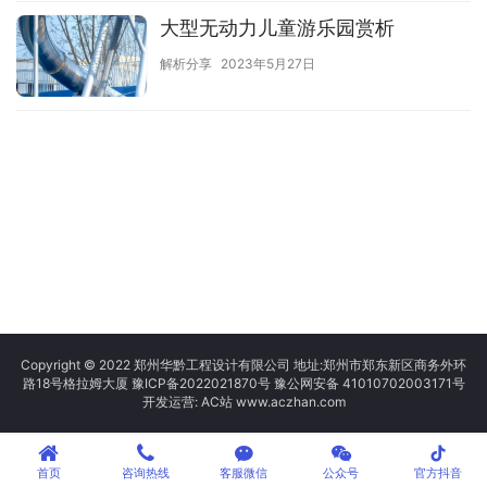
大型无动力儿童游乐园赏析
解析分享
2023年5月27日
Copyright © 2022 郑州华黔工程设计有限公司 地址:郑州市郑东新区商务外环
路18号格拉姆大厦
豫ICP备2022021870号
豫公网安备 41010702003171号
开发运营: AC站 www.aczhan.com
tiktok
首页
咨询热线
客服微信
公众号
官方抖音