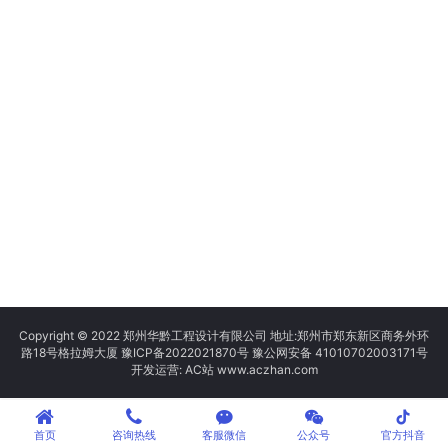
Copyright © 2022 郑州华黔工程设计有限公司 地址:郑州市郑东新区商务外环
路18号格拉姆大厦
豫ICP备2022021870号
豫公网安备 41010702003171号
开发运营: AC站 www.aczhan.com
tiktok
首页
咨询热线
客服微信
公众号
官方抖音